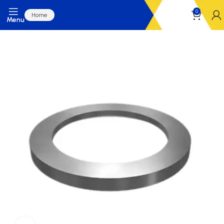
0
Home
Menu