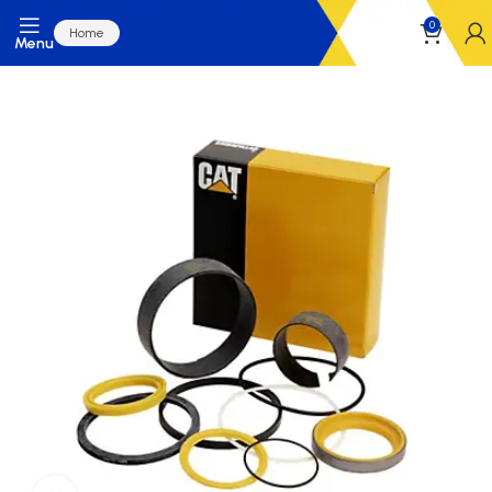
0
Home
Menu