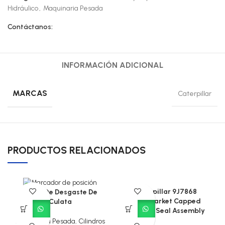
Hidráulico
,
Maquinaria Pesada
Contáctanos:
INFORMACIÓN ADICIONAL
MARCAS
Caterpillar
PRODUCTOS RELACIONADOS
Caterpillar 9J7868
Anillo De Desgaste De
Aftermarket Capped
Culata
Piston T-Seal Assembly
Maquinaria Pesada
,
Cilindros