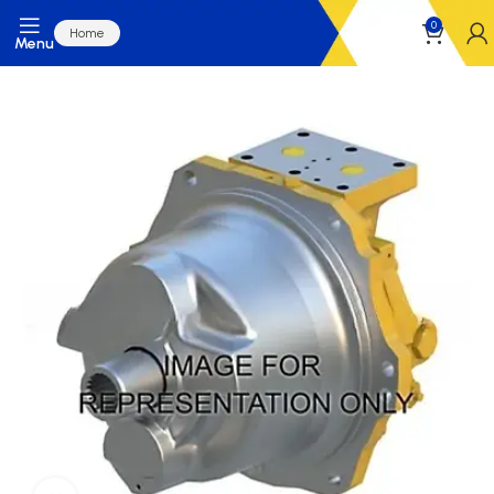
0
Home
Menu