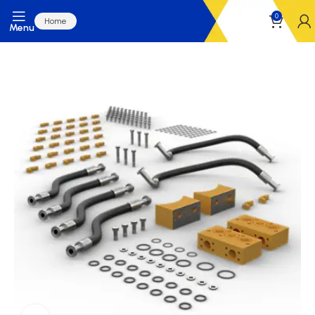
0
Home
Menu