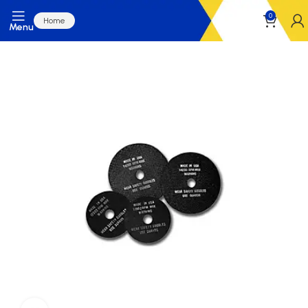
0
Home
Menu