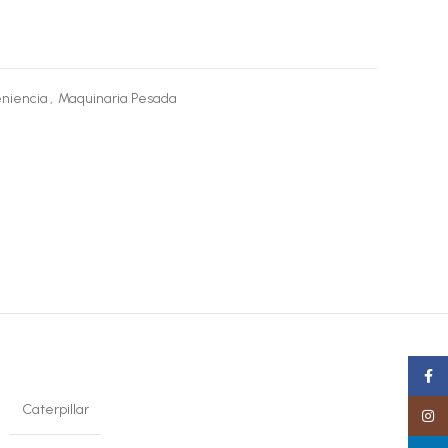
niencia
,
Maquinaria Pesada
Faceb
Caterpillar
Insta