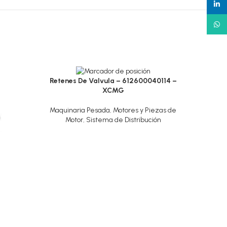
linked
What
Retenes De Valvula – 612600040114 –
XCMG
Maquinaria Pesada
,
Motores y Piezas de
Motor
,
Sistema de Distribución
Varill