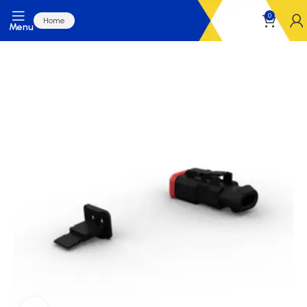
0
Home
Menu