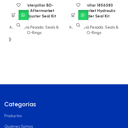
CAT Caterpillar BD-
Caterpillar 1856583
904405 Aftermarket
Aftermarket Hydraulic
Track Adjuster Seal Kit
Cylinder Seal Kit
Maquinaria Pesada
,
Seals &
Maquinaria Pesada
,
Seals &
O-Rings
O-Rings
Categorías
Productos
Quiénes Somos