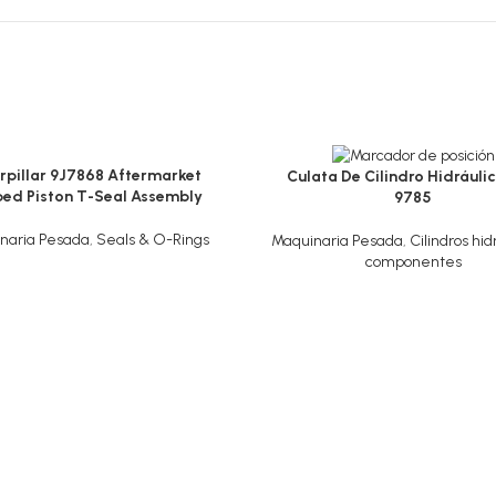
rpillar 9J7868 Aftermarket
Culata De Cilindro Hidráulic
ed Piston T-Seal Assembly
9785
naria Pesada
,
Seals & O-Rings
Maquinaria Pesada
,
Cilindros hid
componentes