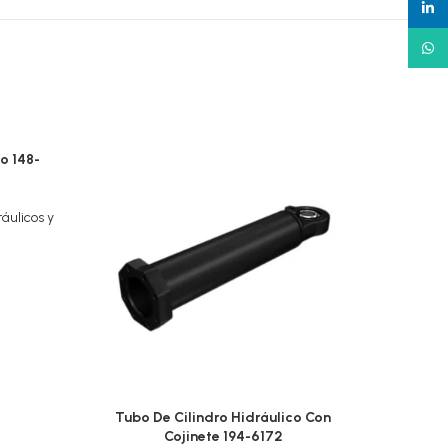
linked
What
o 148-
ráulicos y
Tubo De Cilindro Hidráulico Con
Varill
Cojinete 194-6172