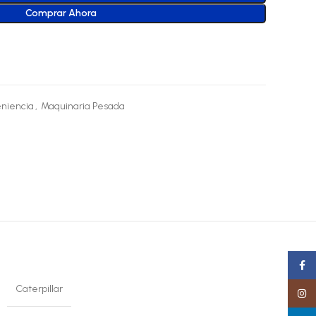
Comprar Ahora
niencia
,
Maquinaria Pesada
Faceb
Caterpillar
Insta