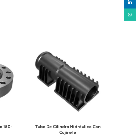
linked
What
o 150-
Tubo De Cilindro Hidráulico Con
Tubo 
Cojinete