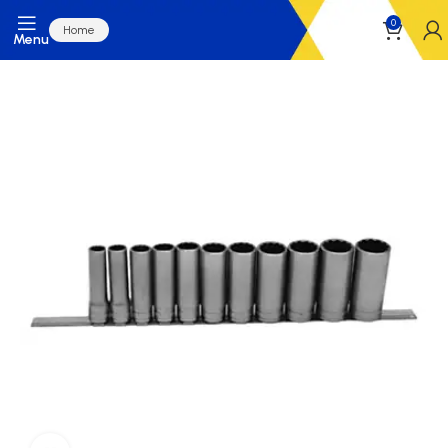
0
Home
Menu