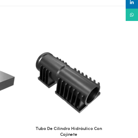
linked
What
Tubo De Cilindro Hidráulico Con
Tubo 
Cojinete