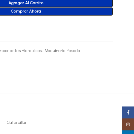
Agregar Al Carrito
Comprar Ahora
mponentes Hidraulicos
,
Maquinaria Pesada
Faceb
Caterpillar
Insta