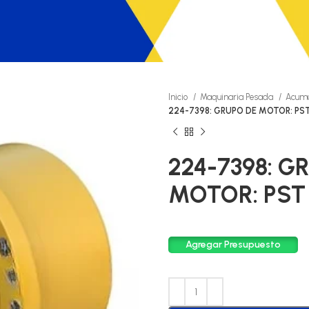
Inicio
Maquinaria Pesada
Acumu
224-7398: GRUPO DE MOTOR: PS
224-7398: G
MOTOR: PST
Agregar Presupuesto