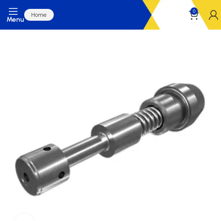
0
Home
Menu