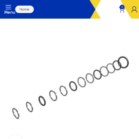
0
Home
Menu