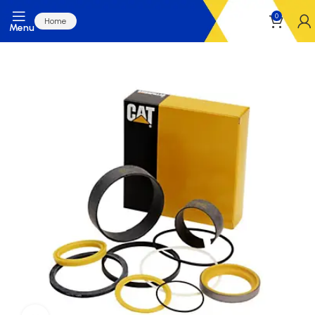
0
Home
Menu