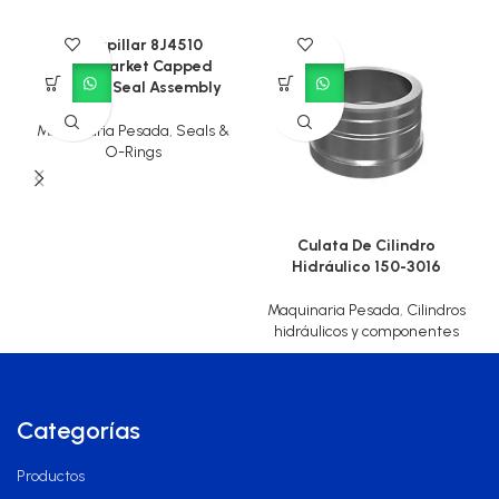
Caterpillar 8J4510
Aftermarket Capped
Piston T-Seal Assembly
Maquinaria Pesada
,
Seals &
O-Rings
Culata De Cilindro
Hidráulico 150-3016
Maquinaria Pesada
,
Cilindros
hidráulicos y componentes
Categorías
Productos