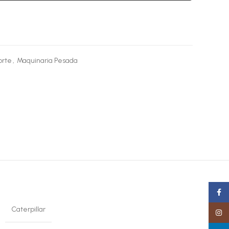
orte
,
Maquinaria Pesada
Faceb
Caterpillar
Insta