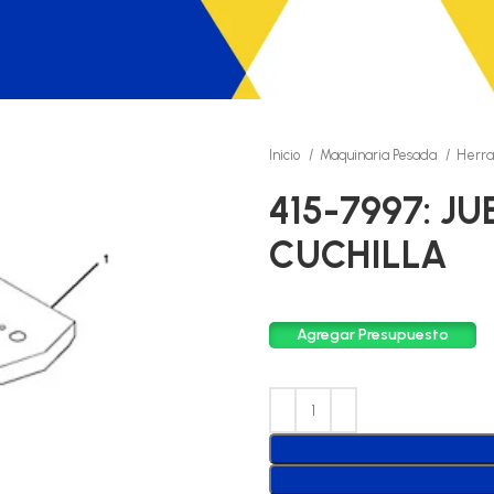
Inicio
Maquinaria Pesada
Herra
415-7997: J
CUCHILLA
Agregar Presupuesto