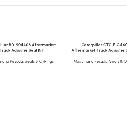
illar BD-904406 Aftermarket
Caterpillar CTC-FIG44
Track Adjuster Seal Kit
Aftermarket Track Adjuster S
naria Pesada
,
Seals & O-Rings
Maquinaria Pesada
,
Seals & O