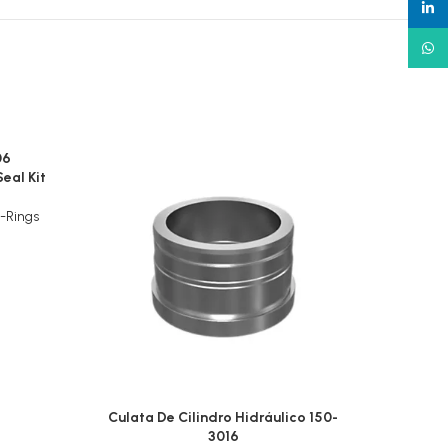
linked
What
06
eal Kit
-Rings
Culata De Cilindro Hidráulico 150-
Tubo 
3016