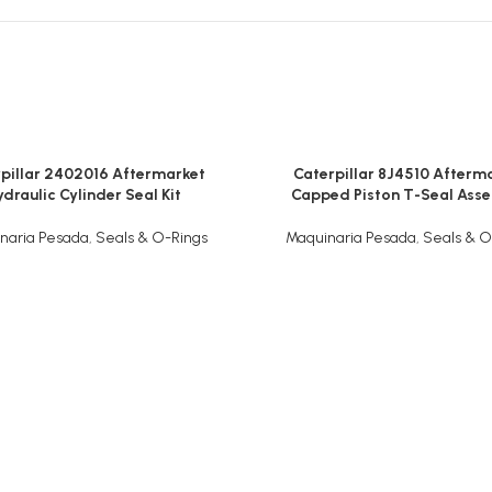
pillar 2402016 Aftermarket
Caterpillar 8J4510 Afterm
draulic Cylinder Seal Kit
Capped Piston T-Seal Ass
naria Pesada
,
Seals & O-Rings
Maquinaria Pesada
,
Seals & O