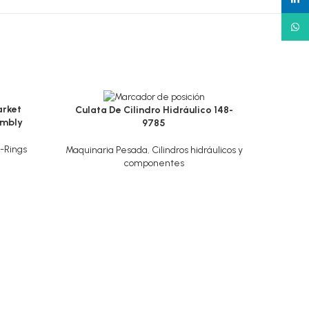
What
arket
Culata De Cilindro Hidráulico 148-
embly
9785
-Rings
Maquinaria Pesada
,
Cilindros hidráulicos y
componentes