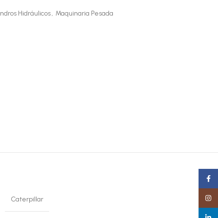
indros Hidráulicos
,
Maquinaria Pesada
Faceb
Insta
Caterpillar
linked