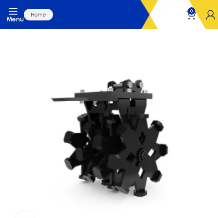
0
Home
Menu