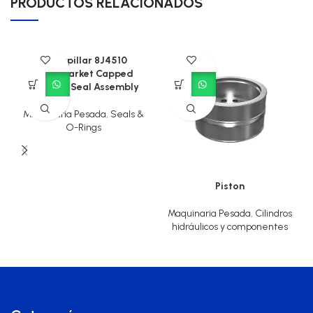
PRODUCTOS RELACIONADOS
Caterpillar 8J4510
Aftermarket Capped
Piston T-Seal Assembly
Maquinaria Pesada
,
Seals &
O-Rings
Piston
Maquinaria Pesada
,
Cilindros
hidráulicos y componentes