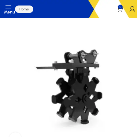
0
Home
Menu