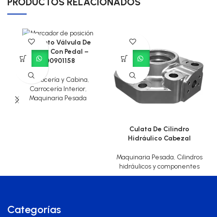
PRODUCTOS RELACIONADOS
Conjunto Válvula De
Frenos Con Pedal –
800901158
Carrocería y Cabina
,
Carrocería Interior
,
Maquinaria Pesada
Culata De Cilindro
Hidráulico Cabezal
Maquinaria Pesada
,
Cilindros
hidráulicos y componentes
Categorías