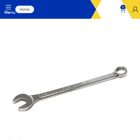
0
Home
Menu