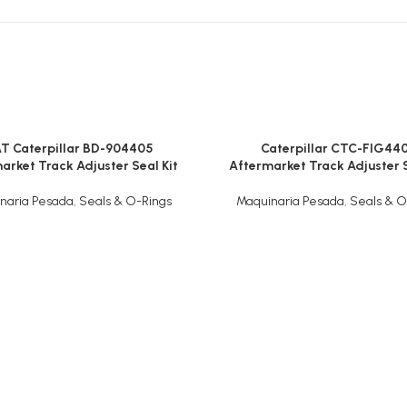
T Caterpillar BD-904405
Caterpillar CTC-FIG44
arket Track Adjuster Seal Kit
Aftermarket Track Adjuster S
naria Pesada
,
Seals & O-Rings
Maquinaria Pesada
,
Seals & O