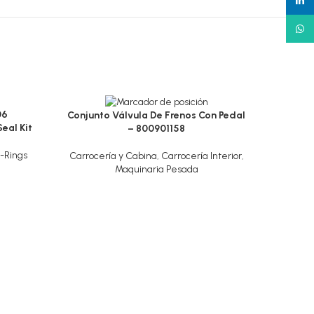
linked
What
06
Conjunto Válvula De Frenos Con Pedal
eal Kit
– 800901158
-Rings
Carrocería y Cabina
,
Carrocería Interior
,
Maquinaria Pesada
Culata 