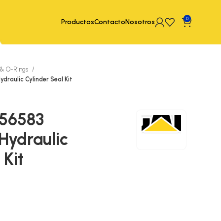
0
Productos
Contacto
Nosotros
 & O-Rings
draulic Cylinder Seal Kit
856583
Hydraulic
 Kit