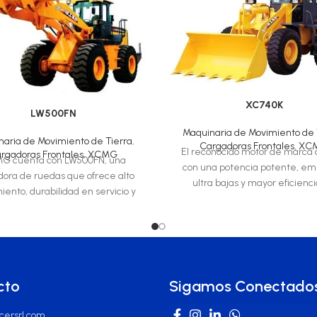
XC740K
LW500FN
Maquinaria de Movimiento de 
naria de Movimiento de Tierra
,
Cargadoras Frontales
,
XC
El reconocido motor de marca
rgadoras Frontales
,
XCMG
G cuenta con LW500FN, una
con una potencia potente, em
ora de ruedas que ofrece alto
ultra bajas y mayor eficienc
iento, durabilidad en servicio y
combustible. Estructura com
tencia estructural. Esta opera
cto
Sigamos Conectado
ersrl.com