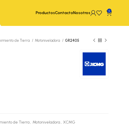
0
Productos
Contacto
Nosotros
vimiento de Tierra
Motoniveladora
GR2405
miento de Tierra
,
Motoniveladora
,
XCMG