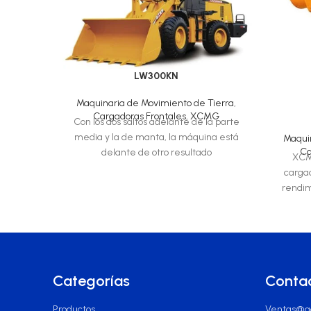
LW300KN
Maquinaria de Movimiento de Tierra
,
Cargadoras Frontales
,
XCMG
Con los dos saltos adelante de la parte
media y la de manta, la máquina está
Maqui
Ca
delante de otro resultado
XCM
cargad
rendim
resis
Categorías
Conta
Productos
Ventas@ac