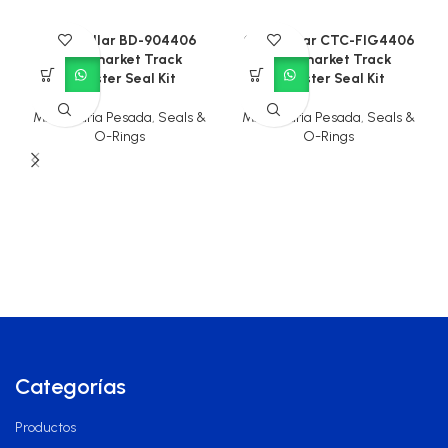
Caterpillar BD-904406
Caterpillar CTC-FIG4406
Aftermarket Track
Aftermarket Track
Adjuster Seal Kit
Adjuster Seal Kit
Maquinaria Pesada
,
Seals &
Maquinaria Pesada
,
Seals &
O-Rings
O-Rings
Categorías
Productos