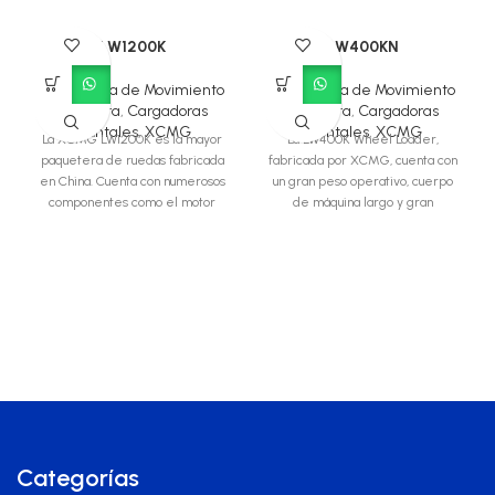
LW1200K
LW400KN
Maquinaria de Movimiento
Maquinaria de Movimiento
de Tierra
,
Cargadoras
de Tierra
,
Cargadoras
Frontales
,
XCMG
Frontales
,
XCMG
La XCMG LW1200K es la mayor
La LW400K Wheel Loader,
paquetera de ruedas fabricada
fabricada por XCMG, cuenta con
en China. Cuenta con numerosos
un gran peso operativo, cuerpo
componentes como el motor
de máquina largo y gran
Cummins,
resistencia
Categorías