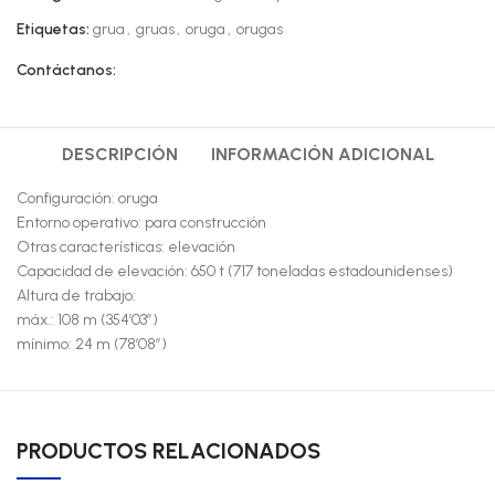
Etiquetas:
grua
,
gruas
,
oruga
,
orugas
Contáctanos:
DESCRIPCIÓN
INFORMACIÓN ADICIONAL
Configuración: oruga
Entorno operativo: para construcción
Otras características: elevación
Capacidad de elevación: 650 t (717 toneladas estadounidenses)
Altura de trabajo:
máx.: 108 m (354’03”)
mínimo: 24 m (78’08”)
PRODUCTOS RELACIONADOS