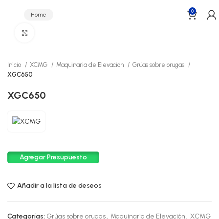
0
Home
Menu
Click to enlarge
Inicio
XCMG
Maquinaria de Elevación
Grúas sobre orugas
XGC650
XGC650
Agregar Presupuesto
Añadir a la lista de deseos
Categorías:
Grúas sobre orugas
,
Maquinaria de Elevación
,
XCMG