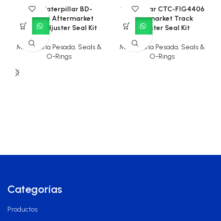
CAT Caterpillar BD-
Caterpillar CTC-FIG4406
904405 Aftermarket
Aftermarket Track
Track Adjuster Seal Kit
Adjuster Seal Kit
Maquinaria Pesada
,
Seals &
Maquinaria Pesada
,
Seals &
O-Rings
O-Rings
Categorías
Productos