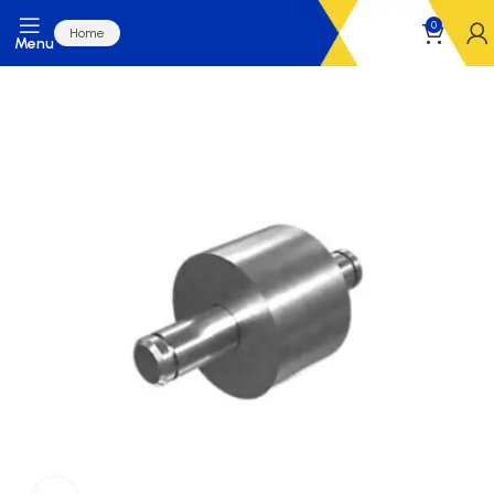
0
Home
Menu