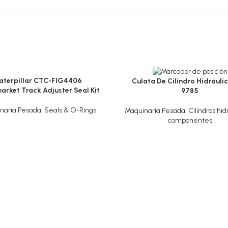
aterpillar CTC-FIG4406
Culata De Cilindro Hidráulic
arket Track Adjuster Seal Kit
9785
naria Pesada
,
Seals & O-Rings
Maquinaria Pesada
,
Cilindros hid
componentes