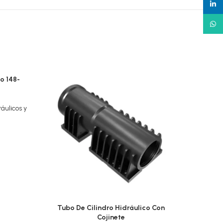
linked
What
o 148-
ráulicos y
Tubo De Cilindro Hidráulico Con
Tubo 
Cojinete