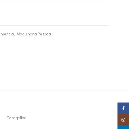
niencia
,
Maquinaria Pesada
Faceb
Caterpillar
Insta