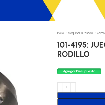
Inicio
Maquinaria Pesada
Comod
101-4195: JU
RODILLO
Agregar Presupuesto