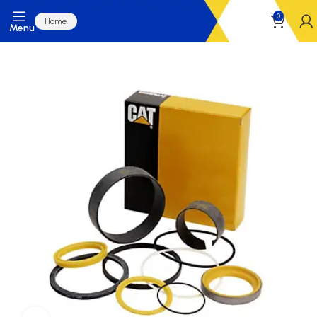
0
Home
Menu