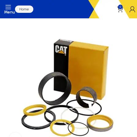
0
Home
Menu