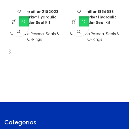
CAT Caterpillar 2152023
Caterpillar 1856583
Aftermarket Hydraulic
Aftermarket Hydraulic
Cylinder Seal Kit
Cylinder Seal Kit
Maquinaria Pesada
,
Seals &
Maquinaria Pesada
,
Seals &
O-Rings
O-Rings
Categorías