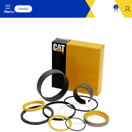
0
Home
Menu