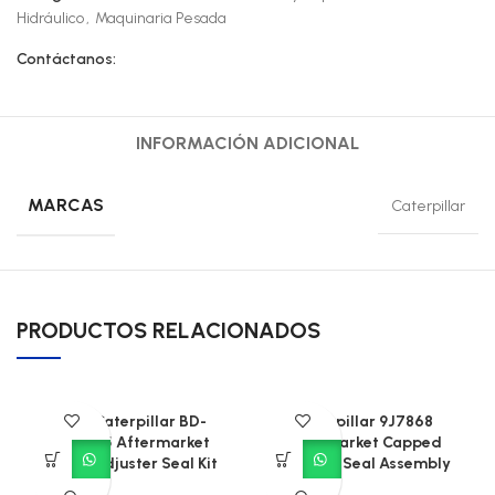
Hidráulico
,
Maquinaria Pesada
Contáctanos:
INFORMACIÓN ADICIONAL
MARCAS
Caterpillar
PRODUCTOS RELACIONADOS
CAT Caterpillar BD-
Caterpillar 9J7868
904405 Aftermarket
Aftermarket Capped
Track Adjuster Seal Kit
Piston T-Seal Assembly