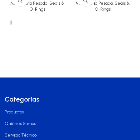
Maquinaria Pesada
,
Seals &
Maquinaria Pesada
,
Seals &
O-Rings
O-Rings
Categorías
Productos
Quiénes Somos
Servicio Técnico