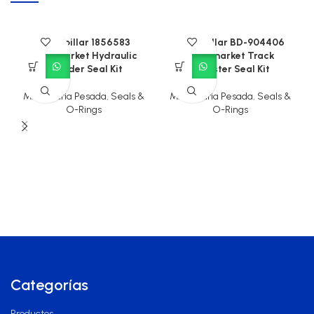
Caterpillar 1856583
Caterpillar BD-904406
Aftermarket Hydraulic
Aftermarket Track
Cylinder Seal Kit
Adjuster Seal Kit
Maquinaria Pesada
,
Seals &
Maquinaria Pesada
,
Seals &
O-Rings
O-Rings
Categorías
Productos