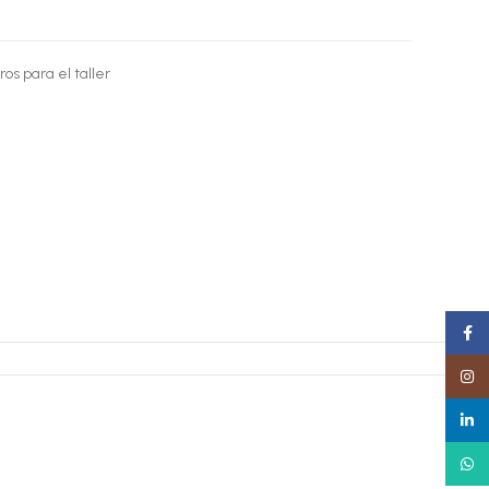
os para el taller
Faceb
Insta
linked
What