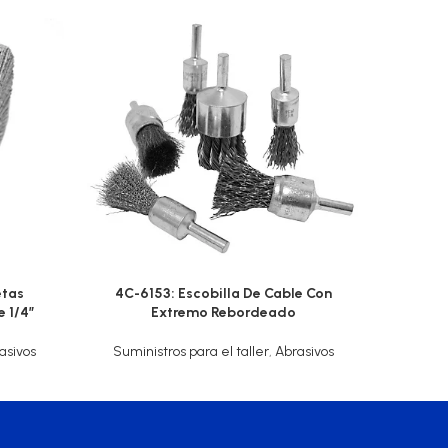
etas
4C-6153: Escobilla De Cable Con
 1/4″
Extremo Rebordeado
Acondi
asivos
Suministros para el taller
,
Abrasivos
Sumini