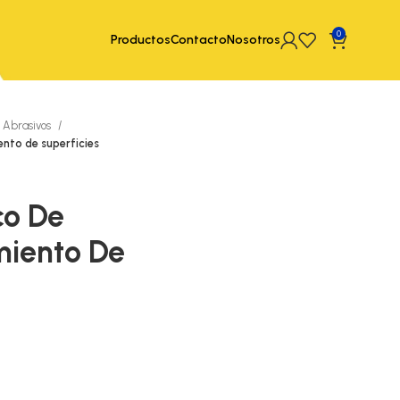
0
Productos
Contacto
Nosotros
Abrasivos
nto de superficies
co De
miento De