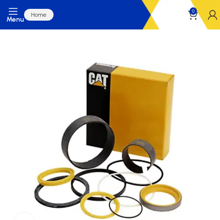
0
Home
Menu