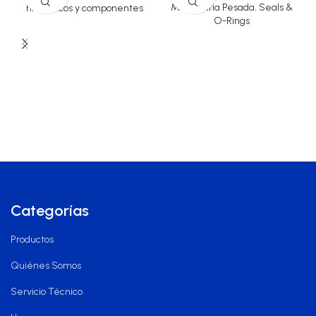
Maquinaria Pesada
,
Seals &
hidráulicos y componentes
O-Rings
Categorías
Productos
Quiénes Somos
Servicio Técnico