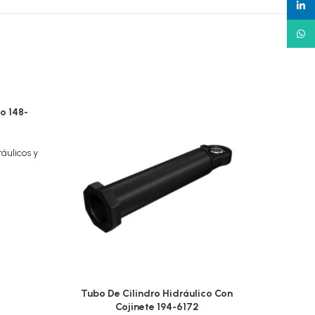
linked
What
o 148-
ráulicos y
Tubo De Cilindro Hidráulico Con
Tubo 
Cojinete 194-6172