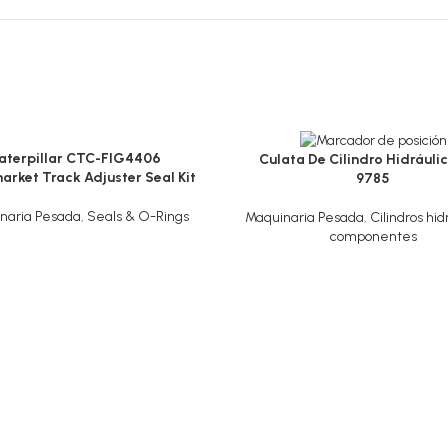
aterpillar CTC-FIG4406
Culata De Cilindro Hidráulic
arket Track Adjuster Seal Kit
9785
naria Pesada
,
Seals & O-Rings
Maquinaria Pesada
,
Cilindros hid
componentes