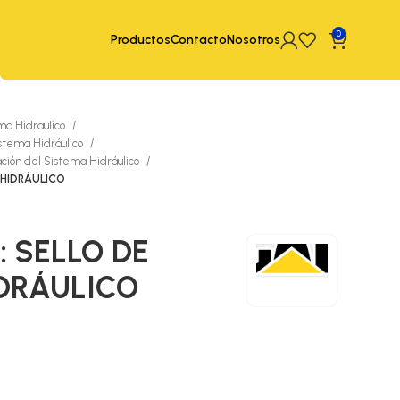
0
Productos
Contacto
Nosotros
ma Hidraulico
istema Hidráulico
ación del Sistema Hidráulico
O HIDRÁULICO
T: SELLO DE
IDRÁULICO