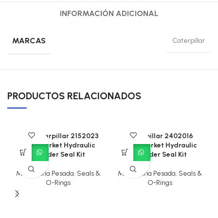
INFORMACIÓN ADICIONAL
MARCAS
Caterpillar
PRODUCTOS RELACIONADOS
CAT Caterpillar 2152023
Caterpillar 2402016
Aftermarket Hydraulic
Aftermarket Hydraulic
Cylinder Seal Kit
Cylinder Seal Kit
Maquinaria Pesada
,
Seals &
Maquinaria Pesada
,
Seals &
O-Rings
O-Rings