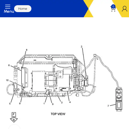
0
Home
Menu