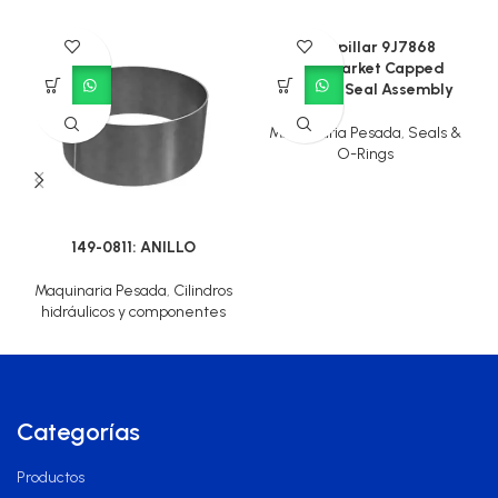
Caterpillar 9J7868
Aftermarket Capped
Piston T-Seal Assembly
Maquinaria Pesada
,
Seals &
O-Rings
149-0811: ANILLO
Maquinaria Pesada
,
Cilindros
hidráulicos y componentes
Categorías
Productos