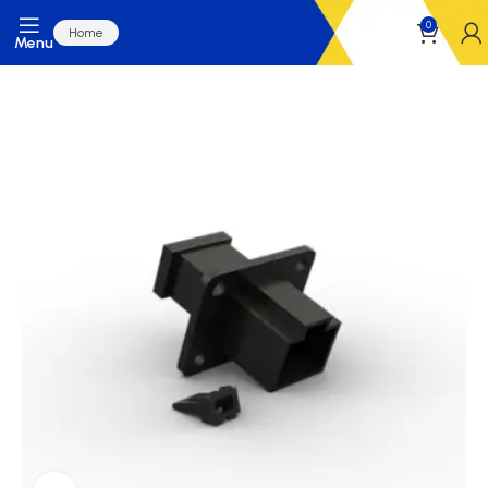
0
Home
Menu