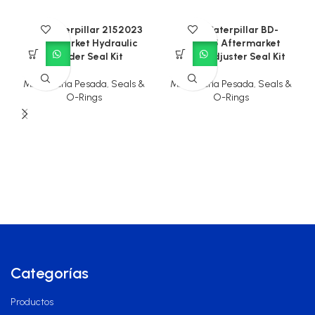
CAT Caterpillar 2152023
CAT Caterpillar BD-
Aftermarket Hydraulic
904405 Aftermarket
Cylinder Seal Kit
Track Adjuster Seal Kit
Maquinaria Pesada
,
Seals &
Maquinaria Pesada
,
Seals &
O-Rings
O-Rings
Categorías
Productos