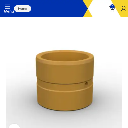
0
Home
Menu