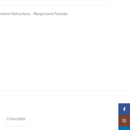
indros Hidráulicos
,
Maquinaria Pesada
Faceb
Caterpillar
Insta