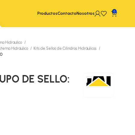
0
Productos
Contacto
Nosotros
ma Hidraulico
istema Hidráulico
Kits de Sellos de Cilindros Hidráulicos
GO
RUPO DE SELLO: