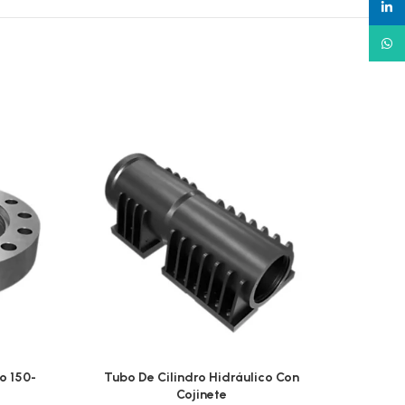
linked
What
o 150-
Tubo De Cilindro Hidráulico Con
Tubo 
Cojinete