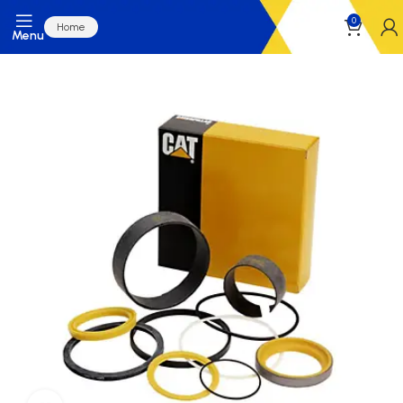
0
Home
Menu