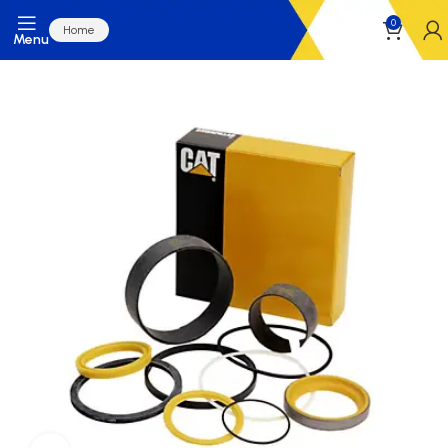
0
Home
Menu