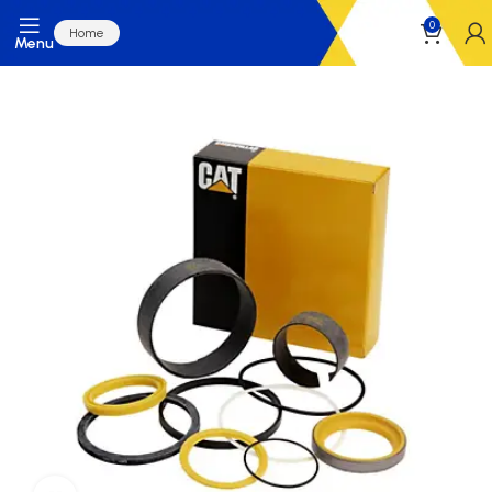
0
Home
Menu