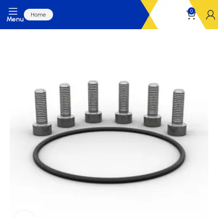
0
Home
Menu