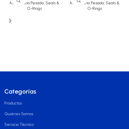
Maquinaria Pesada
,
Seals &
Maquinaria Pesada
,
Seals &
O-Rings
O-Rings
Categorías
Productos
Quiénes Somos
Servicio Técnico