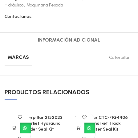
Hidráulico
,
Maquinaria Pesada
Contáctanos:
INFORMACIÓN ADICIONAL
MARCAS
Caterpillar
PRODUCTOS RELACIONADOS
CAT Caterpillar 2152023
Caterpillar CTC-FIG4406
Aftermarket Hydraulic
Aftermarket Track
Cylinder Seal Kit
Adjuster Seal Kit