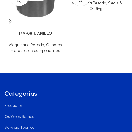
Maquinaria Pesada
,
Seals &
O-Rings
149-0811: ANILLO
Maquinaria Pesada
,
Cilindros
hidráulicos y componentes
Categorías
Productos
Quiénes Somos
Servicio Técnico