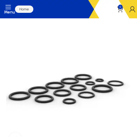
0
Home
Menu