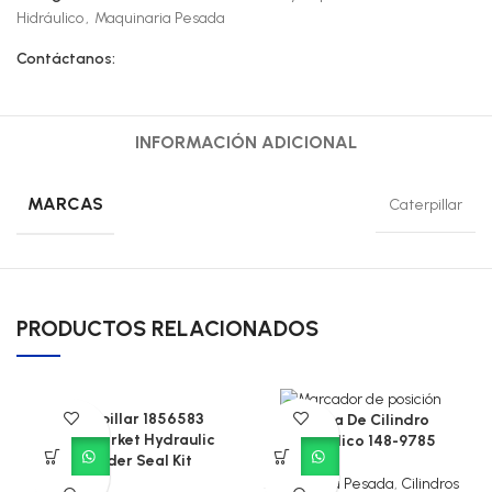
Hidráulico
,
Maquinaria Pesada
Contáctanos:
INFORMACIÓN ADICIONAL
MARCAS
Caterpillar
PRODUCTOS RELACIONADOS
Caterpillar 1856583
Culata De Cilindro
Aftermarket Hydraulic
Hidráulico 148-9785
Cylinder Seal Kit
Maquinaria Pesada
,
Cilindros