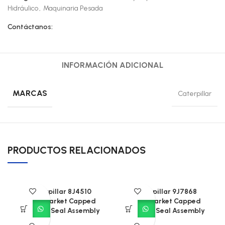
Hidráulico
,
Maquinaria Pesada
Contáctanos:
INFORMACIÓN ADICIONAL
MARCAS
Caterpillar
PRODUCTOS RELACIONADOS
Caterpillar 8J4510
Caterpillar 9J7868
Aftermarket Capped
Aftermarket Capped
Piston T-Seal Assembly
Piston T-Seal Assembly