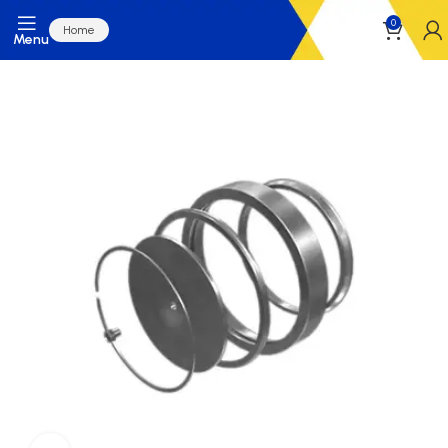
0
Home
Menu