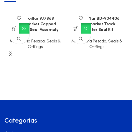
Caterpillar 9J7868
Caterpillar BD-904406
Aftermarket Capped
Aftermarket Track
Piston T-Seal Assembly
Adjuster Seal Kit
Maquinaria Pesada
,
Seals &
Maquinaria Pesada
,
Seals &
O-Rings
O-Rings
Categorías