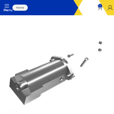
0
Home
Menu