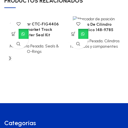
PRODUCTOS RELACIONADOS
Caterpillar CTC-FIG4406
Culata De Cilindro
Aftermarket Track
Hidráulico 148-9785
Adjuster Seal Kit
Maquinaria Pesada
,
Cilindros
Maquinaria Pesada
,
Seals &
hidráulicos y componentes
O-Rings
Categorías