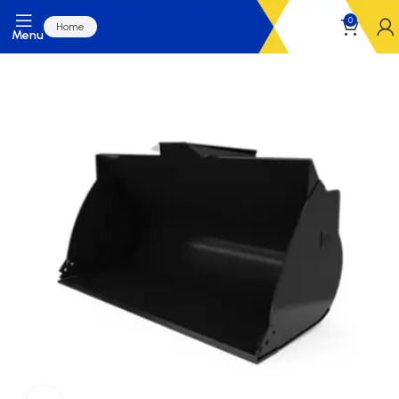
0
Home
Menu