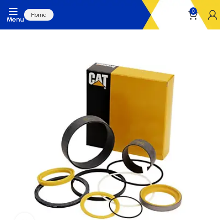
0
Home
Menu