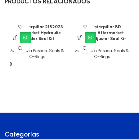
PRODUCTOS RELACIONADOS
CAT Caterpillar 2152023
CAT Caterpillar BD-
Aftermarket Hydraulic
904405 Aftermarket
Cylinder Seal Kit
Track Adjuster Seal Kit
Maquinaria Pesada
,
Seals &
Maquinaria Pesada
,
Seals &
O-Rings
O-Rings
Categorías