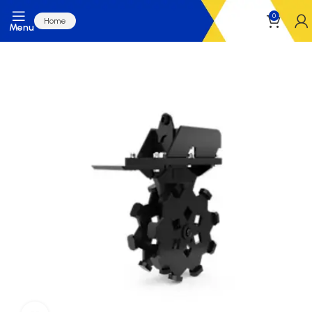
0
Home
Menu